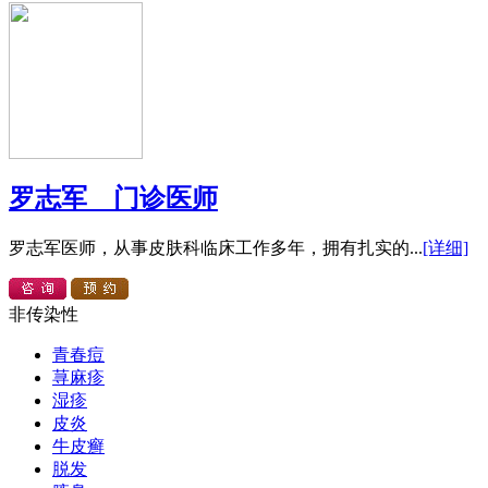
罗志军 门诊医师
罗志军医师，从事皮肤科临床工作多年，拥有扎实的...
[详细]
非传染性
青春痘
荨麻疹
湿疹
皮炎
牛皮癣
脱发