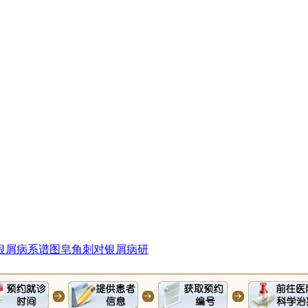
银屑病系谱图
皂角刺对银屑病研