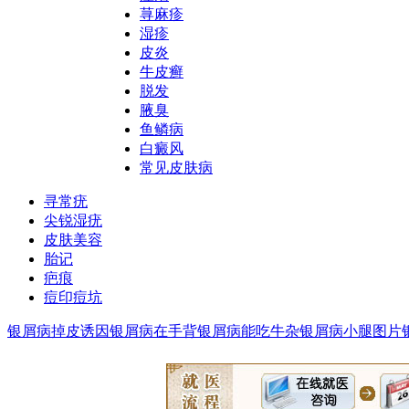
荨麻疹
湿疹
皮炎
牛皮癣
脱发
腋臭
鱼鳞病
白癜风
常见皮肤病
寻常疣
尖锐湿疣
皮肤美容
胎记
疤痕
痘印痘坑
银屑病掉皮诱因
银屑病在手背
银屑病能吃牛杂
银屑病小腿图片