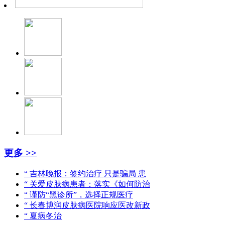
更多 >>
“ 吉林晚报：签约治疗 只是骗局 患
“ 关爱皮肤病患者：落实《如何防治
“ 谨防“黑诊所”，选择正规医疗
“ 长春博润皮肤病医院响应医改新政
“ 夏病冬治