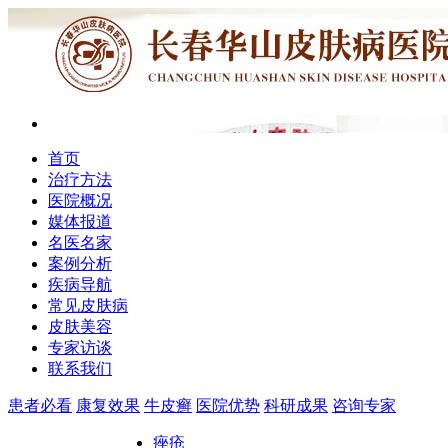
首页
治疗方法
医院概况
媒体报道
名医名家
案例分析
疾病导航
常见皮肤病
皮肤美容
专家访谈
联系我们
患者必看
康复效果
牛皮癣
医院优势
科研成果
咨询专家
痤疮