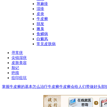
荨麻疹
湿疹
皮炎
牛皮癣
脱发
腋臭
鱼鳞病
白癜风
常见皮肤病
寻常疣
尖锐湿疣
皮肤美容
胎记
疤痕
痘印痘坑
掌握牛皮癣的基本
怎么治疗牛皮癣
牛皮癣会给人们带
做好头部