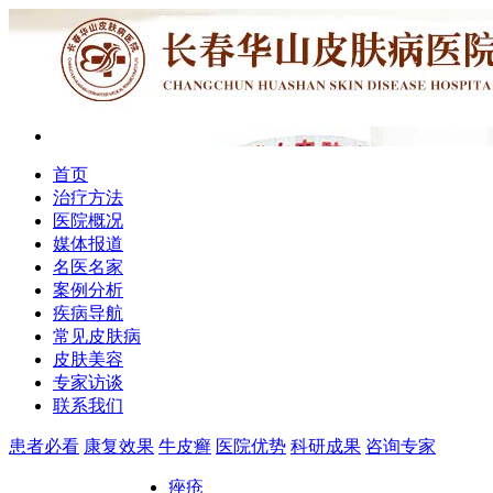
首页
治疗方法
医院概况
媒体报道
名医名家
案例分析
疾病导航
常见皮肤病
皮肤美容
专家访谈
联系我们
患者必看
康复效果
牛皮癣
医院优势
科研成果
咨询专家
痤疮