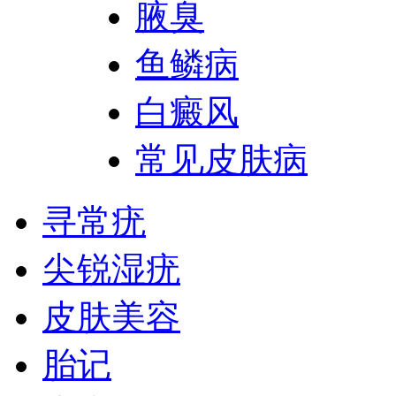
腋臭
鱼鳞病
白癜风
常见皮肤病
寻常疣
尖锐湿疣
皮肤美容
胎记