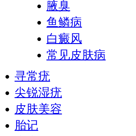
腋臭
鱼鳞病
白癜风
常见皮肤病
寻常疣
尖锐湿疣
皮肤美容
胎记