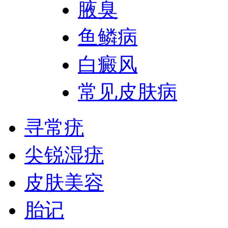
腋臭
鱼鳞病
白癜风
常见皮肤病
寻常疣
尖锐湿疣
皮肤美容
胎记