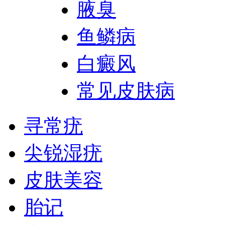
腋臭
鱼鳞病
白癜风
常见皮肤病
寻常疣
尖锐湿疣
皮肤美容
胎记