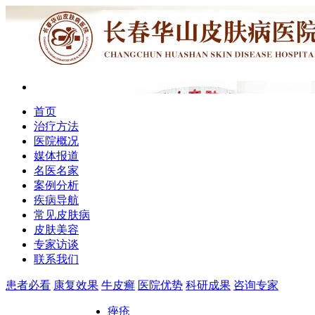
首页
治疗方法
医院概况
媒体报道
名医名家
案例分析
疾病导航
常见皮肤病
皮肤美容
专家访谈
联系我们
患者必看
康复效果
牛皮癣
医院优势
科研成果
咨询专家
痤疮