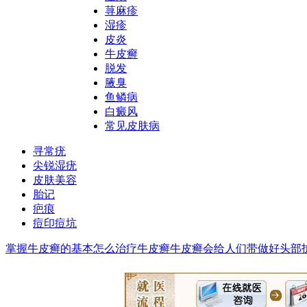
荨麻疹
湿疹
皮炎
牛皮癣
脱发
腋臭
鱼鳞病
白癜风
常见皮肤病
寻常疣
尖锐湿疣
皮肤美容
胎记
疤痕
痘印痘坑
掌握牛皮癣的基本
怎么治疗牛皮癣
牛皮癣会给人们带
做好头部