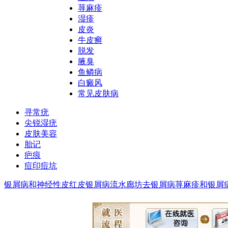
荨麻疹
湿疹
皮炎
牛皮癣
脱发
腋臭
鱼鳞病
白癜风
常见皮肤病
寻常疣
尖锐湿疣
皮肤美容
胎记
疤痕
痘印痘坑
银屑病和神经性皮
红皮银屑病流水
廊坊去银屑病
荨麻疹和银屑