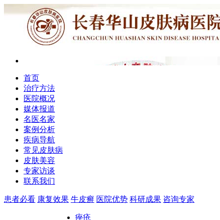
首页
治疗方法
医院概况
媒体报道
名医名家
案例分析
疾病导航
常见皮肤病
皮肤美容
专家访谈
联系我们
患者必看
康复效果
牛皮癣
医院优势
科研成果
咨询专家
痤疮