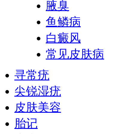
腋臭
鱼鳞病
白癜风
常见皮肤病
寻常疣
尖锐湿疣
皮肤美容
胎记