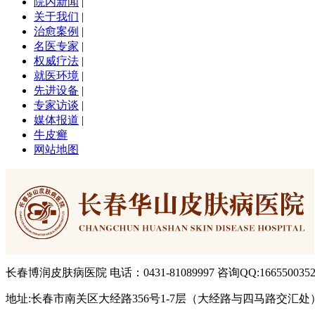
院内新闻
|
关于我们
|
治愈案例
|
名医专家
|
权威疗法
|
就医环境
|
先进设备
|
专家访谈
|
媒体报道
|
牛皮癣
网站地图
长春博润皮肤病医院 电话：0431-81089997 咨询QQ:166550035
地址:长春市南关区大经路356号1-7层（大经路与四马路交汇处