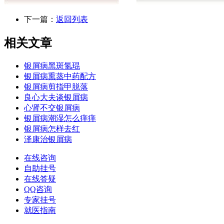
下一篇：
返回列表
相关文章
银屑病黑斑氢琨
银屑病熏蒸中药配方
银屑病剪指甲脱落
良心大夫谈银屑病
心肾不交银屑病
银屑病潮湿怎么痒痒
银屑病怎样去红
泽康治银屑病
在线咨询
自助挂号
在线答疑
QQ咨询
专家挂号
就医指南