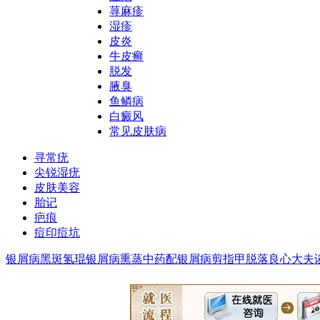
荨麻疹
湿疹
皮炎
牛皮癣
脱发
腋臭
鱼鳞病
白癜风
常见皮肤病
寻常疣
尖锐湿疣
皮肤美容
胎记
疤痕
痘印痘坑
银屑病黑斑氢琨
银屑病熏蒸中药配
银屑病剪指甲脱落
良心大夫