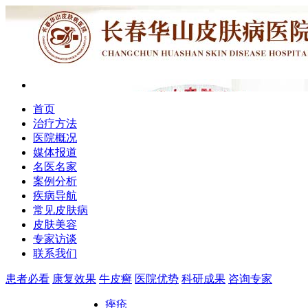
首页
治疗方法
医院概况
媒体报道
名医名家
案例分析
疾病导航
常见皮肤病
皮肤美容
专家访谈
联系我们
患者必看
康复效果
牛皮癣
医院优势
科研成果
咨询专家
痤疮