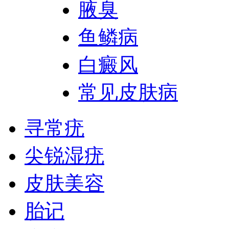
腋臭
鱼鳞病
白癜风
常见皮肤病
寻常疣
尖锐湿疣
皮肤美容
胎记