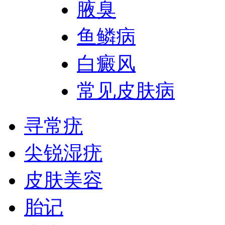
腋臭
鱼鳞病
白癜风
常见皮肤病
寻常疣
尖锐湿疣
皮肤美容
胎记